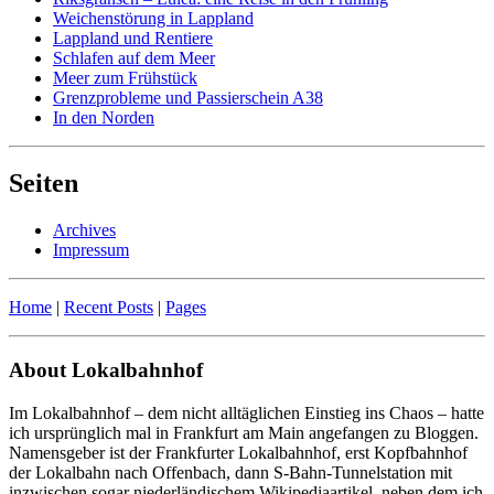
Weichenstörung in Lappland
Lappland und Rentiere
Schlafen auf dem Meer
Meer zum Frühstück
Grenzprobleme und Passierschein A38
In den Norden
Seiten
Archives
Impressum
Home
|
Recent Posts
|
Pages
About Lokalbahnhof
Im Lokalbahnhof – dem nicht alltäglichen Einstieg ins Chaos – hatte
ich ursprünglich mal in Frankfurt am Main angefangen zu Bloggen.
Namensgeber ist der Frankfurter Lokalbahnhof, erst Kopfbahnhof
der Lokalbahn nach Offenbach, dann S-Bahn-Tunnelstation mit
inzwischen sogar niederländischem Wikipediaartikel, neben dem ich