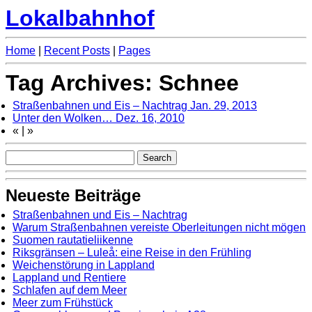
Lokalbahnhof
Home
|
Recent Posts
|
Pages
Tag Archives: Schnee
Straßenbahnen und Eis – Nachtrag
Jan. 29, 2013
Unter den Wolken…
Dez. 16, 2010
«
|
»
Neueste Beiträge
Straßenbahnen und Eis – Nachtrag
Warum Straßenbahnen vereiste Oberleitungen nicht mögen
Suomen rautatieliikenne
Riksgränsen – Luleå: eine Reise in den Frühling
Weichenstörung in Lappland
Lappland und Rentiere
Schlafen auf dem Meer
Meer zum Frühstück