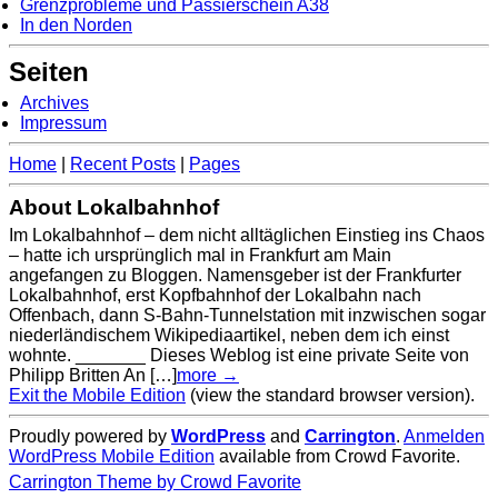
Grenzprobleme und Passierschein A38
In den Norden
Seiten
Archives
Impressum
Home
|
Recent Posts
|
Pages
About Lokalbahnhof
Im Lokalbahnhof – dem nicht alltäglichen Einstieg ins Chaos
– hatte ich ursprünglich mal in Frankfurt am Main
angefangen zu Bloggen. Namensgeber ist der Frankfurter
Lokalbahnhof, erst Kopfbahnhof der Lokalbahn nach
Offenbach, dann S-Bahn-Tunnelstation mit inzwischen sogar
niederländischem Wikipediaartikel, neben dem ich einst
wohnte. _______ Dieses Weblog ist eine private Seite von
Philipp Britten An […]
more →
Exit the Mobile Edition
(view the standard browser version)
.
Proudly powered by
WordPress
and
Carrington
.
Anmelden
WordPress Mobile Edition
available from Crowd Favorite.
Carrington Theme by Crowd Favorite