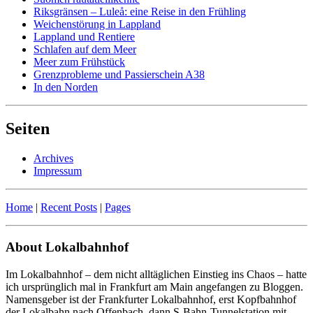
Riksgränsen – Luleå: eine Reise in den Frühling
Weichenstörung in Lappland
Lappland und Rentiere
Schlafen auf dem Meer
Meer zum Frühstück
Grenzprobleme und Passierschein A38
In den Norden
Seiten
Archives
Impressum
Home
|
Recent Posts
|
Pages
About Lokalbahnhof
Im Lokalbahnhof – dem nicht alltäglichen Einstieg ins Chaos – hatte
ich ursprünglich mal in Frankfurt am Main angefangen zu Bloggen.
Namensgeber ist der Frankfurter Lokalbahnhof, erst Kopfbahnhof
der Lokalbahn nach Offenbach, dann S-Bahn-Tunnelstation mit