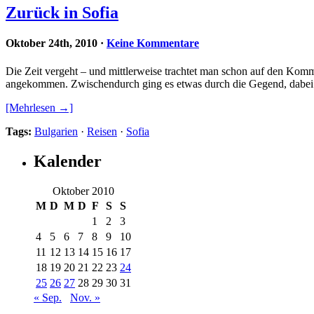
Zurück in Sofia
Oktober 24th, 2010
·
Keine Kommentare
Die Zeit vergeht – und mittlerweise trachtet man schon auf den Komme
angekommen. Zwischendurch ging es etwas durch die Gegend, dabei 
[Mehrlesen →]
Tags:
Bulgarien
·
Reisen
·
Sofia
Kalender
Oktober 2010
M
D
M
D
F
S
S
1
2
3
4
5
6
7
8
9
10
11
12
13
14
15
16
17
18
19
20
21
22
23
24
25
26
27
28
29
30
31
« Sep.
Nov. »