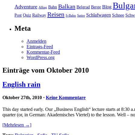
Bulga
Balkan
Adventure
Blog
Bahn
Belgrad
Berge
Alltag
Reisen
Schlafwagen
Post
Quiz
Railway
Schnee
Schw
S-Bahn
Satire
Meta
Anmelden
Eintrags-Feed
Kommentar-Feed
WordPress.org
Einträge vom Oktober 2010
English rain
Oktober 27th, 2010
·
Keine Kommentare
This day started early. Our „Business English“ lecture starts at 8:30 
quarter (or, in German: Akademisches Viertel) to the lesson. Well – n
[Mehrlesen →]