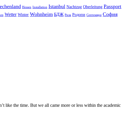
echenland
Istanbul
Passport
Nachtzug
Oberleitung
Hessen
Installation
Wohnheim
София
Wetter
БДЖ
Winter
Родопи
len
Рила
Септември
n’t like the time. But we all came more or less within the academic