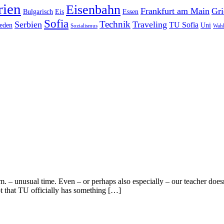
rien
Eisenbahn
Frankfurt am Main
Gri
Bulgarisch
Eis
Essen
Sofia
Technik
Serbien
Traveling
TU Sofia
eden
Uni
Sozialismus
Wah
a.m. – unusual time. Even – or perhaps also especially – our teacher does
ot that TU officially has something […]