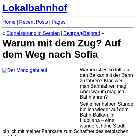
Lokalbahnhof
Home
|
Recent Posts
|
Pages
«
Signalstörung in Serbien
|
Белград/Belgrad
»
Warum mit dem Zug? Auf
dem Weg nach Sofia
Warum ist es so toll, auf
den Balkan mit der Bahn
zu fahren? Klar, weil
man Bahnfahren mag!
Aber warum mag ich
Bahnfahren?
Seit einer halben Stunde
bin ich wieder auf dem
Bahn-Balkan. In
Ljubljana – eine
wunderschöne Stadt! –
bin ich mit meiner Fahrkarte zum Schaffner des serbischen