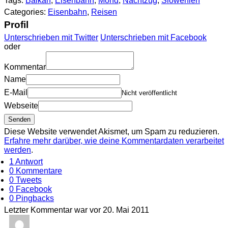
Tags:
Balkan
,
Eisenbahn
,
Mond
,
Nachtzug
,
Slowenien
Categories:
Eisenbahn
,
Reisen
Profil
Unterschrieben mit Twitter
Unterschrieben mit Facebook
oder
Kommentar
Name
E-Mail
Nicht veröffentlicht
Webseite
Diese Website verwendet Akismet, um Spam zu reduzieren.
Erfahre mehr darüber, wie deine Kommentardaten verarbeitet
werden
.
1 Antwort
0 Kommentare
0 Tweets
0 Facebook
0 Pingbacks
Letzter Kommentar war vor 20. Mai 2011