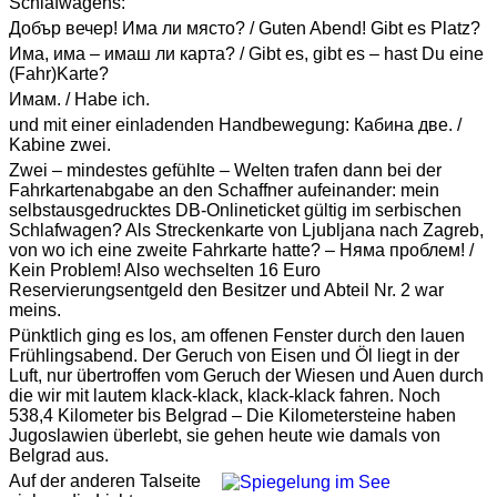
Schlafwagens:
Добър вечер! Има ли място? / Guten Abend! Gibt es Platz?
Има, има – имаш ли карта? / Gibt es, gibt es – hast Du eine
(Fahr)Karte?
Имам. / Habe ich.
und mit einer einladenden Handbewegung: Кабина две. /
Kabine zwei.
Zwei – mindestes gefühlte – Welten trafen dann bei der
Fahrkartenabgabe an den Schaffner aufeinander: mein
selbstausgedrucktes DB-Onlineticket gültig im serbischen
Schlafwagen? Als Streckenkarte von Ljubljana nach Zagreb,
von wo ich eine zweite Fahrkarte hatte? – Няма проблем! /
Kein Problem! Also wechselten 16 Euro
Reservierungsentgeld den Besitzer und Abteil Nr. 2 war
meins.
Pünktlich ging es los, am offenen Fenster durch den lauen
Frühlingsabend. Der Geruch von Eisen und Öl liegt in der
Luft, nur übertroffen vom Geruch der Wiesen und Auen durch
die wir mit lautem klack-klack, klack-klack fahren. Noch
538,4 Kilometer bis Belgrad – Die Kilometersteine haben
Jugoslawien überlebt, sie gehen heute wie damals von
Belgrad aus.
Auf der anderen Talseite