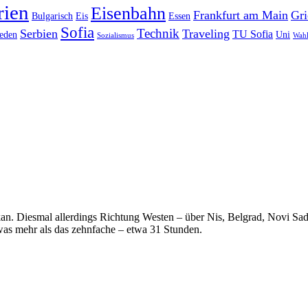
rien
Eisenbahn
Frankfurt am Main
Gri
Bulgarisch
Eis
Essen
Sofia
Technik
Serbien
Traveling
TU Sofia
eden
Uni
Sozialismus
Wah
n. Diesmal allerdings Richtung Westen – über Nis, Belgrad, Novi Sad
twas mehr als das zehnfache – etwa 31 Stunden.