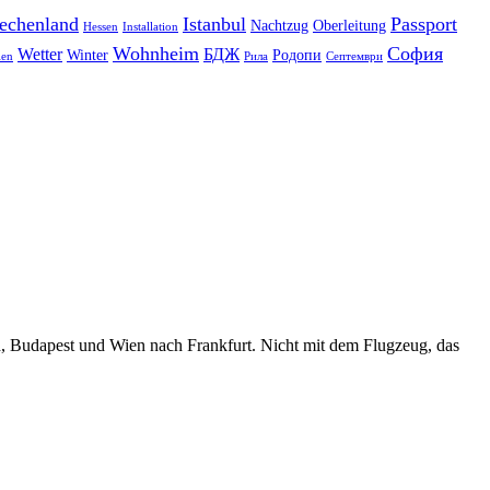
echenland
Istanbul
Passport
Nachtzug
Oberleitung
Hessen
Installation
Wohnheim
София
Wetter
БДЖ
Winter
Родопи
len
Рила
Септември
, Budapest und Wien nach Frankfurt. Nicht mit dem Flugzeug, das