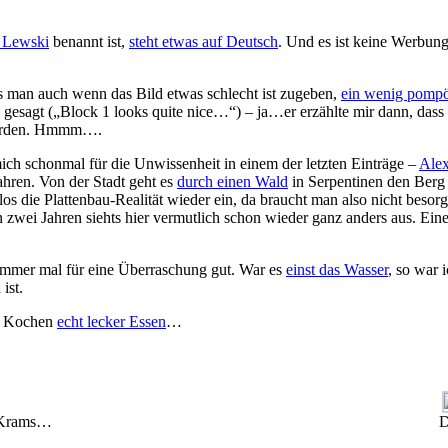
 Lewski
benannt ist,
steht etwas auf Deutsch
. Und es ist keine Werbung
s man auch wenn das Bild etwas schlecht ist zugeben,
ein wenig pompö
esagt („Block 1 looks quite nice…“) – ja…er erzählte mir dann, dass d
 worden. Hmmm….
ich schonmal für die Unwissenheit in einem der letzten Einträge –
Alex
ahren. Von der Stadt geht es
durch einen Wald
in Serpentinen den Berg
 die Plattenbau-Realität wieder ein, da braucht man also nicht besorgt 
 zwei Jahren siehts hier vermutlich schon wieder ganz anders aus. Ein
immer mal für eine Überraschung gut. War es
einst das Wasser
, so war 
ist.
e Kochen
echt lecker Essen
…
d Krams…
D