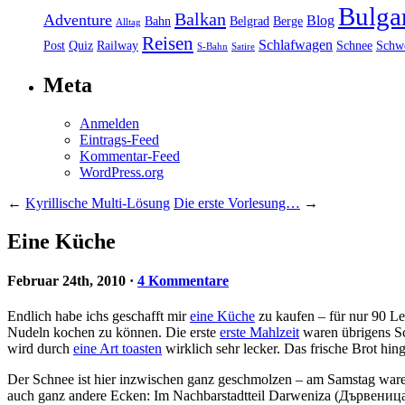
Bulga
Balkan
Adventure
Blog
Bahn
Belgrad
Berge
Alltag
Reisen
Schlafwagen
Post
Quiz
Railway
Schnee
Schw
S-Bahn
Satire
Meta
Anmelden
Eintrags-Feed
Kommentar-Feed
WordPress.org
←
Kyrillische Multi-Lösung
Die erste Vorlesung…
→
Eine Küche
Februar 24th, 2010
·
4 Kommentare
Endlich habe ichs geschafft mir
eine Küche
zu kaufen – für nur 90 Le
Nudeln kochen zu können. Die erste
erste Mahlzeit
waren übrigens Sc
wird durch
eine Art toasten
wirklich sehr lecker. Das frische Brot hin
Der Schnee ist hier inzwischen ganz geschmolzen – am Samstag war
auch ganz andere Ecken: Im Nachbarstadtteil Darweniza (Дървеница) 