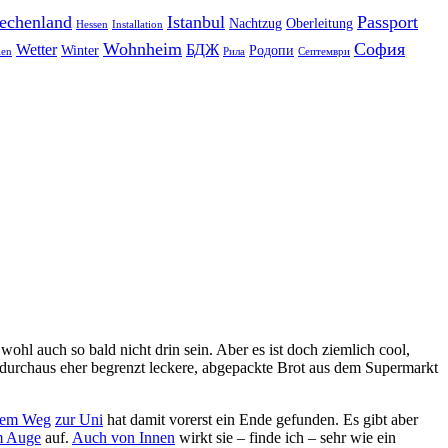
echenland
Istanbul
Passport
Nachtzug
Oberleitung
Hessen
Installation
Wohnheim
София
Wetter
БДЖ
Winter
Родопи
len
Рила
Септември
ohl auch so bald nicht drin sein. Aber es ist doch ziemlich cool,
durchaus eher begrenzt leckere, abgepackte Brot aus dem Supermarkt
dem Weg
zur Uni
hat damit vorerst ein Ende gefunden. Es gibt aber
m Auge
auf.
Auch von Innen
wirkt sie – finde ich – sehr wie ein