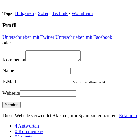
Tags:
Bulgarien
·
Sofia
·
Technik
·
Wohnheim
Profil
Unterschrieben mit Twitter
Unterschrieben mit Facebook
oder
Kommentar
Name
E-Mail
Nicht veröffentlicht
Webseite
Diese Website verwendet Akismet, um Spam zu reduzieren.
Erfahre 
4 Antworten
0 Kommentare
0 Tweets