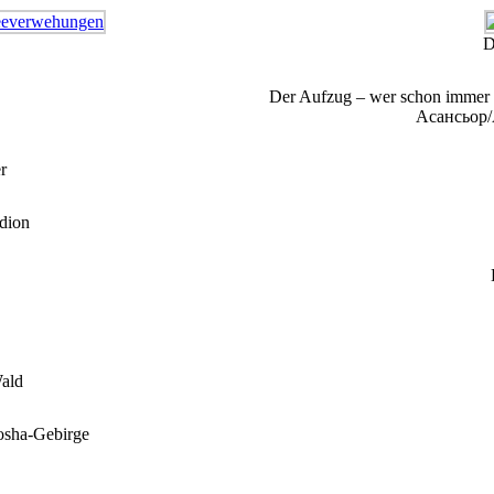
D
Der Aufzug – wer schon immer ma
Асансьор/A
r
adion
Wald
osha-Gebirge