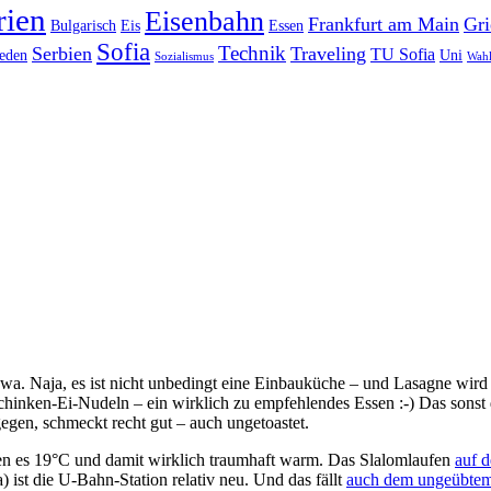
rien
Eisenbahn
Frankfurt am Main
Gri
Bulgarisch
Eis
Essen
Sofia
Technik
Serbien
Traveling
TU Sofia
eden
Uni
Sozialismus
Wah
wa. Naja, es ist nicht unbedingt eine Einbauküche – und Lasagne wird w
hinken-Ei-Nudeln – ein wirklich zu empfehlendes Essen :-) Das sonst 
gegen, schmeckt recht gut – auch ungetoastet.
en es 19°C und damit wirklich traumhaft warm. Das Slalomlaufen
auf 
ist die U-Bahn-Station relativ neu. Und das fällt
auch dem ungeübte