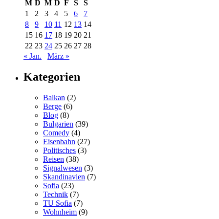
M
D
M
D
F
S
S
1
2
3
4
5
6
7
8
9
10
11
12
13
14
15
16
17
18
19
20
21
22
23
24
25
26
27
28
« Jan.
März »
Kategorien
Balkan
(2)
Berge
(6)
Blog
(8)
Bulgarien
(39)
Comedy
(4)
Eisenbahn
(27)
Politisches
(3)
Reisen
(38)
Signalwesen
(3)
Skandinavien
(7)
Sofia
(23)
Technik
(7)
TU Sofia
(7)
Wohnheim
(9)