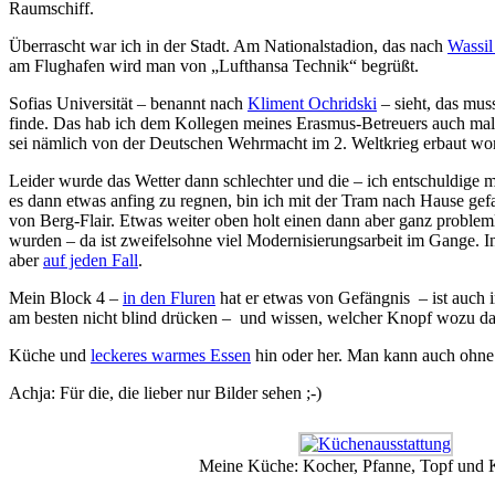
Raumschiff.
Überrascht war ich in der Stadt. Am Nationalstadion, das nach
Wassil
am Flughafen wird man von „Lufthansa Technik“ begrüßt.
Sofias Universität – benannt nach
Kliment Ochridski
– sieht, das mus
finde. Das hab ich dem Kollegen meines Erasmus-Betreuers auch mal g
sei nämlich von der Deutschen Wehrmacht im 2. Weltkrieg erbaut
Leider wurde das Wetter dann schlechter und die – ich entschuldige m
es dann etwas anfing zu regnen, bin ich mit der Tram nach Hause gef
von Berg-Flair. Etwas weiter oben holt einen dann aber ganz problemlos
wurden – da ist zweifelsohne viel Modernisierungsarbeit im Gange. In
aber
auf jeden Fall
.
Mein Block 4 –
in den Fluren
hat er etwas von Gefängnis – ist auch 
am besten nicht blind drücken – und wissen, welcher Knopf wozu da 
Küche und
leckeres warmes Essen
hin oder her. Man kann auch ohn
Achja: Für die, die lieber nur Bilder sehen ;-)
Meine Küche: Kocher, Pfanne, Topf un